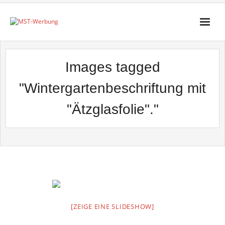
Startseite
Images tagged
Über MST
"Wintergartenbeschriftung mit
Neue Projekte
"Ätzglasfolie"."
Produkte
Leistungen
Impressum
Kontakt
[ZEIGE EINE SLIDESHOW]